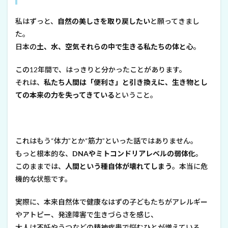
私はずっと、
自然の美しさを取り戻したい
と願ってきまし
た。
日本の
土、水、空気――それらの中で生きる私たちの体と心
。
この12年間で、はっきりと分かったことがあります。
それは、
私たち人間は「便利さ」と引き換えに、生き物とし
ての本来の力を失ってきている
ということ。
これはもう“体力”とか“筋力”といった話ではありません。
もっと根本的な、
DNAやミトコンドリアレベルの弱体化
。
このままでは、
人間という種自体が壊れてしまう
。本当に危
機的な状態です。
実際に、本来自然体で健康なはずの子どもたちがアレルギー
やアトピー、発達障害で生きづらさを感じ、
大人は不妊やうつなどの精神疾患で悩むひとが増えている。