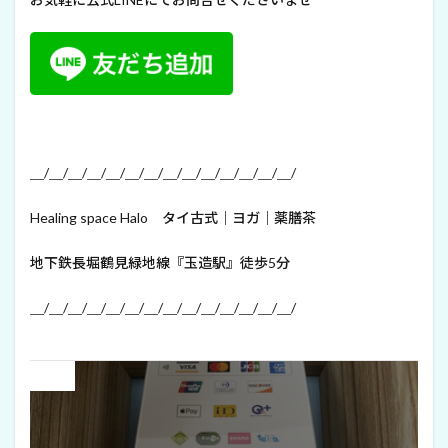
＿/＿/＿/＿/＿/＿/＿/＿/＿/＿/＿/＿/＿/＿/
Healing space Halo タイ古式｜ヨガ｜薬膳茶
地下鉄長堀鶴見緑地線『玉造駅』徒歩5分
＿/＿/＿/＿/＿/＿/＿/＿/＿/＿/＿/＿/＿/＿/
Prev