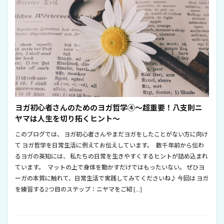
ヨガ初心者さんのためのヨガ哲学④～超重要！八支則ニ
ヤマは人生を切り拓くヒント～
このブログでは、 ヨガ初心者さんやまだヨガをしたことがない方に向け
て ヨガ哲学を日常生活に例えてお伝えしています。 数千年前から伝わ
るヨガの英知には、 私たちの日常を生きやすくするヒントが詰め込まれ
ています。 マットの上で身体を動かすだけではもったいない。 ぜひヨ
ーガの本質に触れて、日常生活で実践してみてくださいね♪ 今回は ヨガ
を練習する2つ目のステップ：ニヤマをご紹 […]