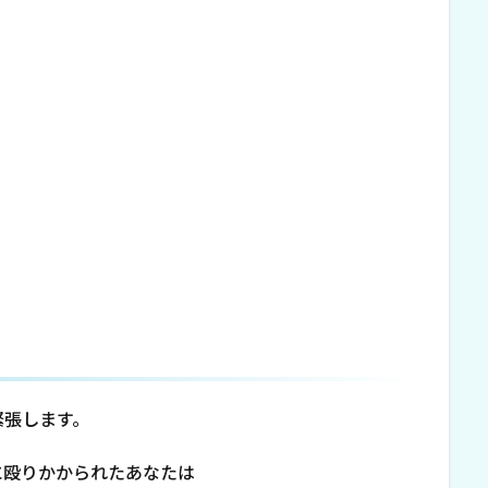
、
緊張します。
に殴りかかられたあなたは