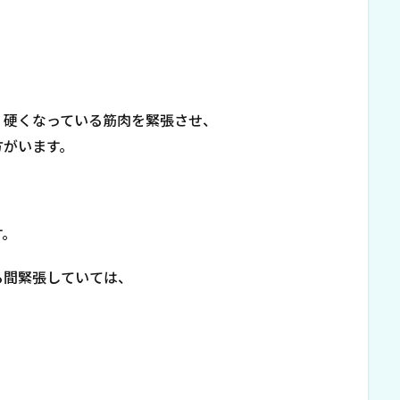
、硬くなっている筋肉を緊張させ、
方がいます。
す。
る間緊張していては、