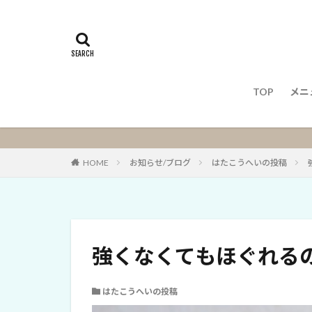
TOP
メニ
メ
HOME
お知らせ/ブログ
はたこうへいの投稿
強くなくてもほぐれる
はたこうへいの投稿