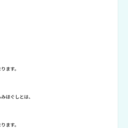
なります。
もみほぐしとは、
なります。