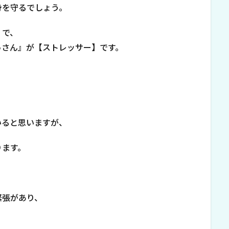
身を守るでしょう。
】で、
っさん』が【ストレッサー】です。
いると思いますが、
ります。
緊張があり、