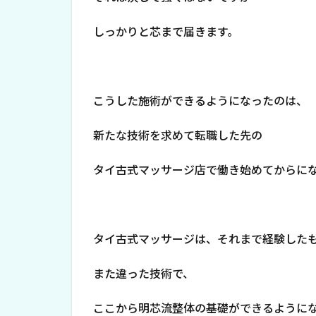
しっかりと芯まで届きます。
こうした施術ができるようになったのは、
新たな技術を求めて転職した先の
タイ古式マッサージ店で働き始めてからに
タイ古式マッサージは、それまで経験した
また違った技術で、
ここから明芯流整体の基礎ができるように