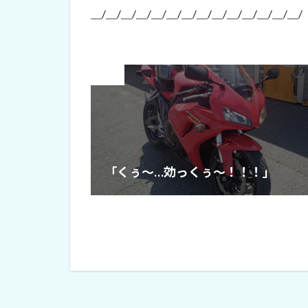
＿/＿/＿/＿/＿/＿/＿/＿/＿/＿/＿/＿/＿/＿/
Prev
「くぅ～…効っくぅ～！！！」