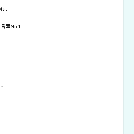
は,
葉No.1
く、