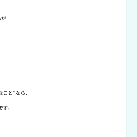
んが
こと” なら、
です。