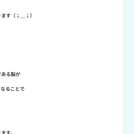
ります（；＿；）
である脳が
くなることで
ります。